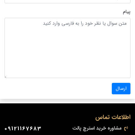
پیام
ارسال
اطلاعات تماس
مشاوره خرید استرچ پالت
09121167683