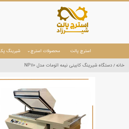
استرچ پالت
محصولات استرچ
شیرینگ پک
خانه
دستگاه شیرینگ کابینی نیمه اتومات مدل NP110